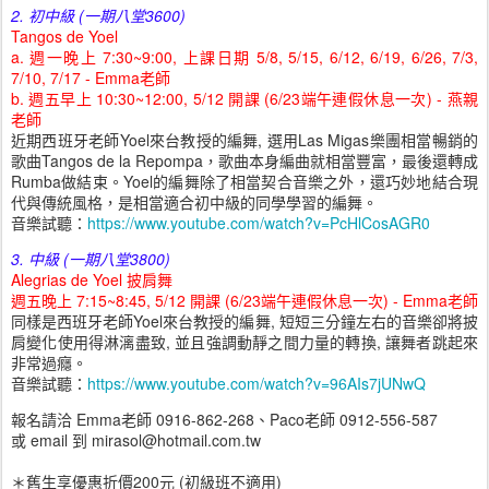
2. 初中級 (一期八堂3600)
Tangos de Yoel
a. 週一晚上 7:30~9:00,
上課日期 5/8, 5/15, 6/12, 6/19, 6/26, 7/3,
7/10, 7/17 - Emma老師
b. 週五早上 10:30~12:00, 5/12 開課 (6/23端午連假休息一次) - 燕親
老師
近期西班牙老師Yoel來台教授的編舞, 選用Las Migas樂團相當暢銷的
歌曲Tangos de la Repompa，歌曲本身編曲就相當豐富，最後還轉成
Rumba做結束。Yoel的編舞除了相當契合音樂之外，還巧妙地結合現
代與傳統風格，是相當適合初中級的同學學習的編舞。
音樂試聽：
https://www.youtube.com/watch?v=PcHlCosAGR0
3. 中級 (一期八堂3800)
Alegrias de Yoel 披肩舞
週五晚上 7:15~8:45, 5/12 開課
(6/23端午連假休息一次) -
Emma老師
同樣是西班牙老師Yoel來台教授的編舞, 短短三分鐘左右的音樂卻將披
肩變化使用得淋漓盡致, 並且強調動靜之間力量的轉換, 讓舞者跳起來
非常過癮。
音樂試聽：
https://www.youtube.com/watch?v=96AIs7jUNwQ
報名請洽 Emma老師 0916-862-268、Paco老師 0912-556-587
或 email 到 mirasol@hotmail.com.tw
＊舊生享優惠折價200元 (初級班不適用)