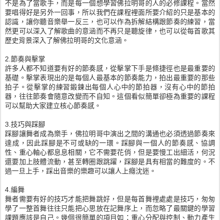
不是為了當歌手，而是每一個想學習佛拉明哥的人的必修課程。當然
要唱得好是另外一回事，所以我們在課程裡面所要介紹的只是基本的
認識，讓你聽音樂舉一反三，也可以作為拆解結構跟節奏的練習，當
然更可以深入了解歌曲的意涵而不再只是聽旋律，也可以從每首歌其
歷史背景深入了解佛拉明哥的文化意涵。
2.節奏與擊掌
許多人都不知道要有好的節奏感，從擊掌下手是條捷徑也是最重要的
基礎。擊掌表現出的是每個人最基本的節奏能力，拍出最重要的那些
拍子。從擊掌的練習鍛鍊出每個人心中的節拍器，沒有心中的節拍
器，往往節奏會隨意改變而不自知。這個看似簡單卻極為重要的課程
可以幫助大家建立核心節奏感。
3.技巧與踩腳
踩腳讓舞者成為樂手，佛拉明哥中演出之間的溝通也必須透過節奏來
達成，因此踩腳是不可或缺的一環。踩腳與一個人的節奏感、協調
性、重心軸心都息息相關，它不需要花俏，但是要慢工出細活，何況
還要加上肢體流動，甚至轉圈跟跳躍，踩腳是具有相當的難度的。不
過一旦上手，踩出音樂的樂趣可以讓人上癮沈迷。
4.編舞
舞者需要有好的技巧才能把舞跳好，但是每首舞裡處處是技巧，匆匆
學了一整首舞往往只能把心思放在記舞序上，而忽略了最關鍵的學習
課題應該是自己。幾個很簡單的項目如：重心分配與控制、動力產生