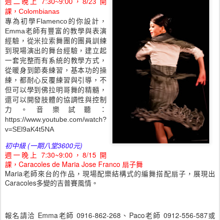
週二晚上 7:30~9:00，8/23 開
課，Colombianas
專為初學Flamenco的你設計，
Emma老師有豐富的教學與表演
經驗，從米拉索舞團的團員訓練
到現場演出的舞台經驗，建立起
一套完整而有系統的教學方式，
從暖身到節奏練習，基本功的操
練，都耐心反覆練習與引導，不
但可以學到佛拉明哥舞的精髓，
還可以開發肢體的協調性與控制
力。
音樂試聽：
https://www.youtube.com/watch?
v=SEl9aK4t5NA
初中級 (一期八堂3600元)
週一晚上 7:30~9:00，8/15 開
課，
Caracoles de Maria Jose Franco 扇子舞
Maria老師來台的作品，現場配樂結構式的編舞搭配扇子，展現出
Caracoles多變的吉普賽風情。
報名請洽 Emma老師 0916-862-268、Paco老師 0912-556-587或