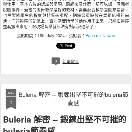
與使用、基本方位的認識與呈現...聽起來沒什麼，卻可以讓一個舞者
脫胎換骨。適當的編舞教學是好的教材，需要配合教學意圖來設計，
也需要依學生的程度與特質來調配，把學習重點放在舞蹈結構的串
連，而非舞序的記憶上，否則辛苦所學的動作用不出來，只能把舞序
整套搬出來用，跟現場音樂就無法有對話與連結了。
張貼時間：
16th July 2024
，張貼者：
Paco de Taiwan
0
新增留言
Buleria 解密 -- 鍛鍊出堅不可摧的buleria節
MAY
1
奏感
Buleria 解密 -- 鍛鍊出堅不可摧的
buleria節奏感