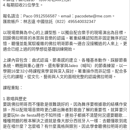
4.每期招收21位學生。
報名請洽：Paco 0912556587、email：pacodetw@me.com。
匯款帳戶：林志遠 中國信託（822）495540032347
以現場樂舞為中心的上課型態，以獨自配合樂手的現場演出為目標，
回歸佛拉明哥的本質與音樂的認識，著重結構認知而非固定舞序的記
憶，聽懂並能駕馭複雜的佛拉明哥節奏～適合沒接觸過的人來上，更
適合已經上過的同學想從基礎訓練開始。
上課內容包含：曲式認識、節奏感的建立、各種基本動作、踩腳節奏
系統、轉圈與重心運作、還有擊掌與Jaleo（喊叫）的節奏練習，以一
學期16堂32小時課程來學習與深入探討，著重操作而非記憶，配合多
元化的課程，從文化、藝術與人文的面相完整的認識佛拉明哥。
課程重點：
1.歌唱與歷史
要跳佛拉明哥而不懂歌是很難跳好的，因為舞序要根據歌的結構作安
排，所以配現場音樂時更凸顯出舞者對歌曲了解的重要性，就算要只
是要玩fin de fiesta時也不知所措，連拍子都搞不清楚何況還要聽歌....
種種問題的根本解決之道就是像大部分西班牙人一樣：去聽懂歌到底
是在唱什麼？怎麼唱？有什麼風格與類別。因此學會聽佛拉明哥的歌