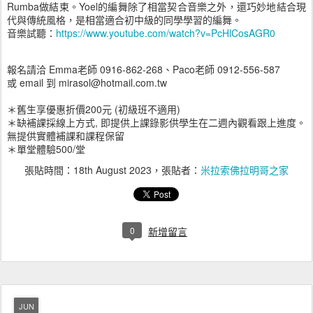
Rumba做結束。Yoel的編舞除了相當契合音樂之外，還巧妙地結合現
代與傳統風格，是相當適合初中級的同學學習的編舞。
音樂試聽：
https://www.youtube.com/watch?v=PcHlCosAGR0
報名請洽 Emma老師 0916-862-268、Paco老師 0912-556-587
或 email 到 mirasol@hotmail.com.tw
＊舊生享優惠折價200元 (初級班不適用)
＊缺補課採線上方式, 即提供上課錄影供學生在二週內觀看跟上進度。
無提供實體補課和課程保留
＊單堂體驗500/堂
張貼時間：
18th August 2023
，張貼者：
米拉索佛拉明哥之家
0
新增留言
JUN