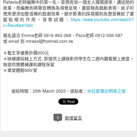
Rafaela老師編舞中的第一名。音樂宛如一個女人娓娓道來，講述她的
故事，而編舞則將聲音轉換為視覺呈現，畫面極具戲劇表現，扇子的
使用更添加整首舞的戲劇效果，腳步節奏的踩踏聲則為整首舞起了畫
龍點睛的作用。
音樂試聽：
https://www.youtube.com/watch?
v=Reui9e41k6c
報名請洽 Emma老師 0916-862-268、Paco老師 0912-556-587
或 email 到 mirasol@hotmail.com.tw
＊舊生享優惠折價200元
＊缺補課採線上方式, 即提供上課錄影供學生在二週內觀看跟上進度。
無提供實體補課和課程保留
＊單堂體驗500/堂
張貼時間：
25th March 2023
，張貼者：
米拉索佛拉明哥之家
0
新增留言