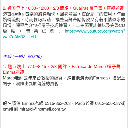
2. 週五早上 10:30~12:00，2/3 開課，Guajiras 扇子舞，燕親老師
這首guajira 音樂的旋律輕快，層次豐富，搭配扇子的使用，時而
婉轉流動，時而輕巧踩踏，讓整首舞帶點俏皮又有著柔情似水的
風情。課程內容包括扇子技巧練習，十二拍節奏訓練以及完整CD
編舞。
音樂試聽：h
ttps://www.youtube.com/watch?
v=u7uAM3ZULeU
中級 (一期八堂3800)
1. 週五晚上 7:15~8:45，2/3 開課，Farruca de Marco 帽子舞，
Emma老師
Marco老師去年來台教授的編舞，純吉他演奏的Farruca，搭配上
帽子，演繹出異於傳統的風貌。
報名請洽 Emma老師 0916-862-268、Paco老師 0912-556-587或
email 到 mirasol@hotmail.com.tw