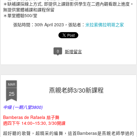
＊缺補課採線上方式, 即提供上課錄影供學生在二週內觀看跟上進度。
無提供實體補課和課程保留
＊單堂體驗500/堂
張貼時間：
30th April 2023
，張貼者：
米拉索佛拉明哥之家
0
新增留言
MAR
燕親老師3/30新課程
25
中級 (一期八堂3800)
Bamberas de Rafaela 扇子舞
週四下午 14:00~15:30, 3/30開課
超好聽的歌聲，超精采的編舞，這首Bamberas是燕親老師學過的