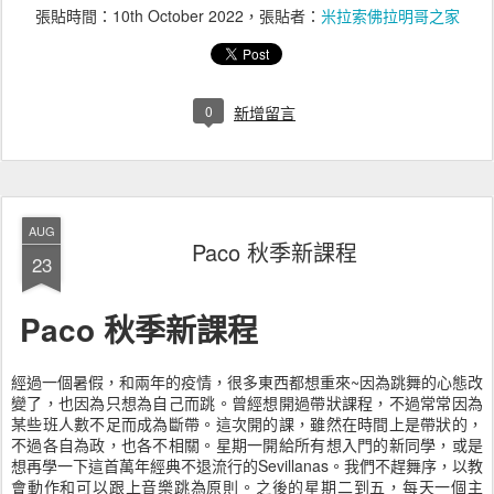
張貼時間：
10th October 2022
，張貼者：
米拉索佛拉明哥之家
0
新增留言
AUG
Paco 秋季新課程
23
Paco 秋季新課程
經過一個暑假，和兩年的疫情，很多東西都想重來~因為跳舞的心態改
變了，也因為只想為自己而跳。曾經想開過帶狀課程，不過常常因為
某些班人數不足而成為斷帶。這次開的課，雖然在時間上是帶狀的，
不過各自為政，也各不相關。星期一開給所有想入門的新同學，或是
想再學一下這首萬年經典不退流行的Sevillanas。我們不趕舞序，以教
會動作和可以跟上音樂跳為原則。之後的星期二到五，每天一個主