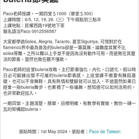
Paco老師授課，一期四堂＄1000（單堂＄300）
上課時間：6/5, 12, 19, 26（三）下午兩點到三點半
上課地點：民權西路19號地下室
報名請洽Paco 0912556587
大家都學過Solea, Alegria, Taranto, 甚至Siguiriya, 可惜對於在
flamenco界中最為普及的buleria卻是一籌莫展，論難度其實不比
solea等難，之所以難以上手並不是因為沒有動作可用，而是敗在其靈
活的節奏，當然也敗在聽不懂歌。
Paco老師的這堂buleria攻略，主打節奏強化，內化，口語化，假以時
日必可鍛鍊出堅不可摧的buleria節奏感，上這堂課不需要有舞蹈基
礎，也可以不穿舞鞋，具有熱情和雙腳就可以加入，不過當然如果已
經會一些buleria舞步，也累積了一些編舞，想知道可以如何活用的，
也非常歡迎加入。
一期四堂，主題清楚，簡單，目標明確，有教學有實做，教你一磚一
瓦的架構起buleria。
張貼時間：
1st May 2024
，張貼者：
Paco de Taiwan