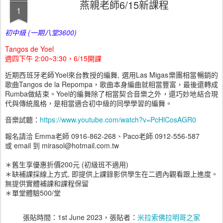
燕親老師6/15新課程
1
初中級 (一期八堂3600)
Tangos de Yoel
週四下午 2:00~3:30，6/15開課
近期西班牙老師Yoel來台教授的編舞, 選用Las Migas樂團相當暢銷的
歌曲Tangos de la Repompa，歌曲本身編曲就相當豐富，最後還轉成
Rumba做結束。Yoel的編舞除了相當契合音樂之外，還巧妙地結合現
代與傳統風格，是相當適合初中級的同學學習的編舞。
音樂試聽：
https://www.youtube.com/watch?v=PcHlCosAGR0
報名請洽 Emma老師 0916-862-268、Paco老師 0912-556-587
或 email 到 mirasol@hotmail.com.tw
＊舊生享優惠折價200元 (初級班不適用)
＊缺補課採線上方式, 即提供上課錄影供學生在二週內觀看跟上進度。
無提供實體補課和課程保留
＊單堂體驗500/堂
張貼時間：
1st June 2023
，張貼者：
米拉索佛拉明哥之家