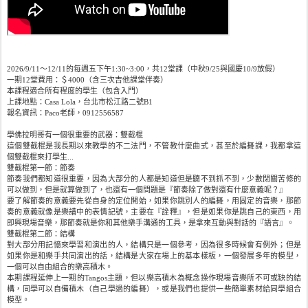
2026/9/11～12/11的每週五下午1:30~3:00，共12堂課（中秋9/25與國慶10/9放假）
一期12堂費用：＄4000（含三次吉他課堂伴奏）
本課程適合所有程度的學生（包含入門）
上課地點：Casa Lola，台北市松江路二號B1
報名資訊：Paco老師，0912556587
學佛拉明哥有一個很重要的武器：雙截棍
這個雙截棍是我長期以來教學的不二法門，不管教什麼曲式，甚至於編舞課，我都拿這
個雙截棍來打學生...
雙截棍第一節：節奏
節奏我們都知道很重要，因為大部分的人都是知道但是聽不到抓不到，少數閉關苦修的
可以做到，但是就算做到了，也還有一個問題是『節奏除了做對還有什麼意義呢？』
要了解節奏的意義要先從自身的定位開始，如果你跳別人的編舞，用固定的音樂，那節
奏的意義就像是樂譜中的表情記號，主要在『詮釋』，但是如果你是跳自己的東西，用
即興現場音樂，那節奏就是你和其他樂手溝通的工具，是拿來互動與對話的『語言』。
雙截棍第二節：結構
對大部分用記憶來學習和演出的人，結構只是一個參考，因為很多時候會有例外；但是
如果你是和樂手共同演出的話，結構是大家在場上的基本樣板，一個發展多年的模型，
一個可以自由組合的樂高積木。
本期課程延伸上一期的Tangos主題，但以樂高積木為概念操作現場音樂所不可或缺的結
構，同學可以自備積木（自己學過的編舞），或是我們也提供一些簡單素材給同學組合
模型。