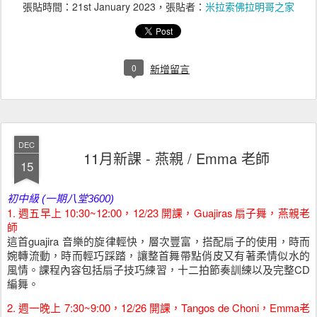
張貼時間：
21st January 2023
，張貼者：
米拉索佛拉明哥之家
0
新增留言
DEC
11月新課 - 燕親 / Emma 老師
15
初中級 (一期八堂3600)
1.
週五早上 10:30~12:00，12/23 開課，Guajiras 扇子舞，燕親老
師
這首guajira 音樂的旋律輕快，層次豐富，搭配扇子的使用，時而
婉轉流動，時而輕巧踩踏，讓整首舞帶點俏皮又有著柔情似水的
風情。課程內容包括扇子技巧練習，十二拍節奏訓練以及完整CD
編舞。
2. 週一晚上 7:30~9:00，12/26 開課，Tangos de Choni，Emma老