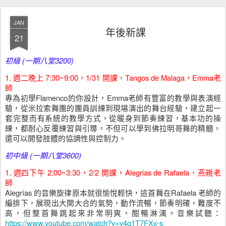
JAN
年後新課
21
初級 (一期八堂3200)
1. 週二晚上 7:30~9:00，1/31 開課，Tangos de Malaga，Emma老
師
專為初學Flamenco的你設計，Emma老師有豐富的教學與表演經
驗，從米拉索舞團的團員訓練到現場演出的舞台經驗，建立起一
套完整而有系統的教學方式，從暖身到節奏練習，基本功的操
練，都耐心反覆練習與引導，不但可以學到佛拉明哥舞的精髓，
還可以開發肢體的協調性與控制力。
初中級 (一期八堂3600)
1.
週四下午 2:00~3:30，2/2 開課，Alegrias de Rafaela，燕親老
師
Alegrías 的音樂旋律原本就很愉悅輕快，這首舞在Rafaela 老師的
編排下，展現出大開大合的氣勢，動作流暢，節奏明確，難度不
高，但整首舞跳起來非常明爽，酣暢淋漓。
音樂試聽：
https://www.youtube.com/watch?v=v4q1T7FXx-s