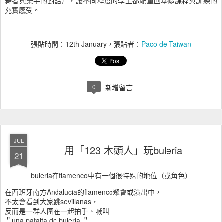
舞者與樂手的對話），讓不同程度的學生都能重回基礎課程與訓練的
充實感受。
張貼時間：
12th January
，張貼者：
Paco de Taiwan
0
新增留言
JUL
用「123 木頭人」玩buleria
21
buleria在flamenco中有一個很特殊的地位（或角色）
在西班牙南方Andalucia的flamenco聚會或演出中，
不太會看到大家跳sevillanas，
反而是一群人圍在一起拍手、喊叫
＂una pataita de buleria ＂